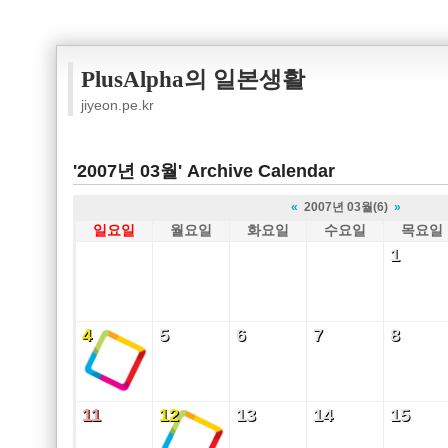
PlusAlpha의 일본생활
jiyeon.pe.kr
'2007년 03월' Archive Calendar
«
2007년 03월(6)
»
일요일
월요일
화요일
수요일
목요일
1
1
4
5
6
7
8
4
5
6
7
8
11
12
13
14
15
11
12
13
14
15