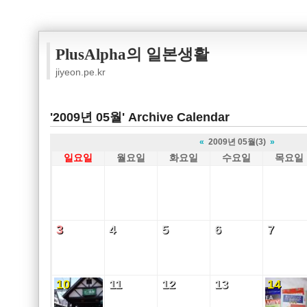
PlusAlpha의 일본생활
jiyeon.pe.kr
'2009년 05월' Archive Calendar
«
2009년 05월(3)
»
일요일
월요일
화요일
수요일
목요일
3
4
5
6
7
3
4
5
6
7
10
11
12
13
14
10
11
12
13
14