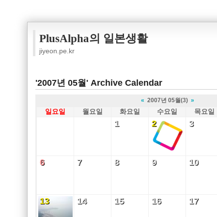
PlusAlpha의 일본생활
jiyeon.pe.kr
'2007년 05월' Archive Calendar
«
2007년 05월(3)
»
일요일
월요일
화요일
수요일
목요일
1
2
3
1
2
3
6
7
8
9
10
6
7
8
9
10
13
14
15
16
17
13
14
15
16
17