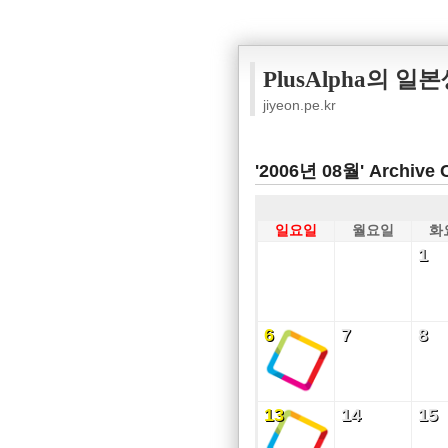
PlusAlpha의 일
jiyeon.pe.kr
'2006년 08월' Archive 
일요일
월요일
화
1
1
6
7
8
6
7
8
13
14
15
13
14
15