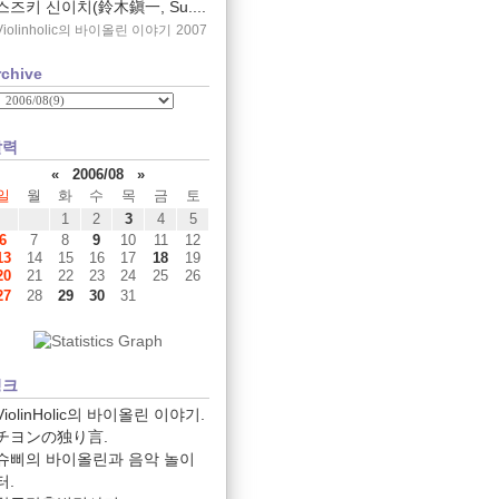
스즈키 신이치(鈴木鎭一, Su....
Violinholic의 바이올린 이야기
2007
rchive
달력
«
2006/08
»
일
월
화
수
목
금
토
1
2
3
4
5
6
7
8
9
10
11
12
13
14
15
16
17
18
19
20
21
22
23
24
25
26
27
28
29
30
31
링크
ViolinHolic의 바이올린 이야기.
チヨンの独り言.
슈삐의 바이올린과 음악 놀이
터.