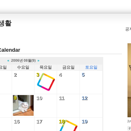
본생활
공
Calendar
«
2006년 08월(9)
»
요일
수요일
목요일
금요일
토요일
2
3
4
5
2
3
4
5
9
10
11
12
9
10
11
12
16
17
18
19
16
17
18
19
ji