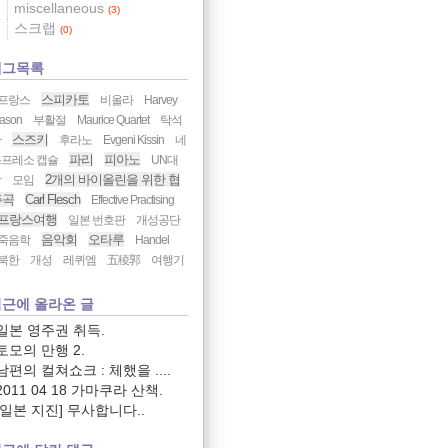
miscellaneous
(3)
스크랩
(0)
태그목록
스피카토
프랑스
비올라
Harvey
ason
부활절
Maurice Quartet
탁석
스즈키
산
후라노
Evgeni Kissin
네
파리
피아노
프레소 캡슐
UN대
2개의 바이올린을 위한 협
학
모임
주곡
Carl Flesch
Effective Practising
프랑스여행
일본 번호판
개성공단
음악회
오타루
죽음학
Handel
북한
개성
레퀴엠
五稜郭
여행기
근에 올라온 글
일본 영주권 취득.
토모의 만행 2.
남편의 컬쳐쇼크 : 체했을 ....
2011 04 18 가마쿠라 산책.
[일본 지진] 무사합니다..