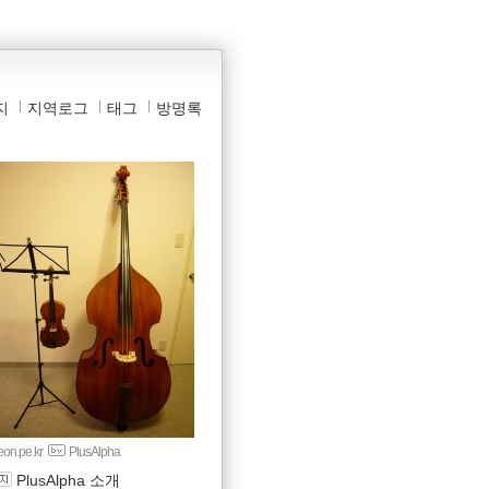
지
지역로그
태그
방명록
yeon.pe.kr
PlusAlpha
PlusAlpha 소개