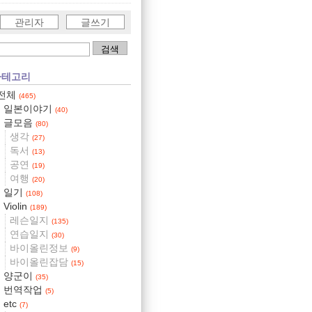
관리자
글쓰기
카테고리
전체
(465)
일본이야기
(40)
글모음
(80)
생각
(27)
독서
(13)
공연
(19)
여행
(20)
일기
(108)
Violin
(189)
레슨일지
(135)
연습일지
(30)
바이올린정보
(9)
바이올린잡담
(15)
양군이
(35)
번역작업
(5)
etc
(7)