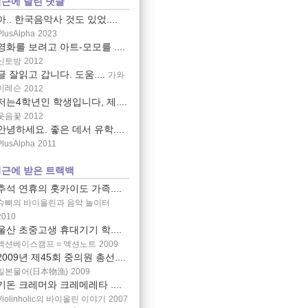
근에 달린 댓글
아.. 한국음악사 것도 있었....
PlusAlpha
2023
영화를 보려고 아트-모모를 ....
신토방
2012
글 잘읽고 갑니다. 도움....
가와
이레슨
2012
저는4학년인 학생입니다, 제....
웃음꽃
2012
안녕하세요. 좋은 데서 유학....
PlusAlpha
2011
근에 받은 트랙백
추석 연휴의 홋카이도 가족....
슈삐의 바이올린과 음악 놀이터
2010
울산 초중고생 휴대기기 학....
액션베이스캠프 = 액션노트
2009
2009년 제45회 중의원 총선....
일본물어(日本物漁)
2009
기돈 크레머와 크레메레타 ....
Violinholic의 바이올린 이야기
2007