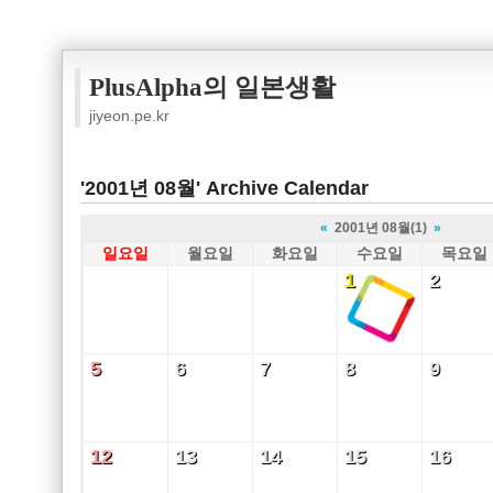
PlusAlpha의 일본생활
jiyeon.pe.kr
'2001년 08월' Archive Calendar
«
2001년 08월(1)
»
일요일
월요일
화요일
수요일
목요일
1
2
1
2
5
6
7
8
9
5
6
7
8
9
12
13
14
15
16
12
13
14
15
16