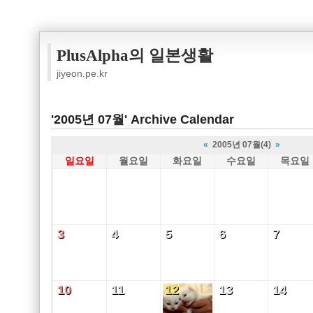
PlusAlpha의 일본생활
jiyeon.pe.kr
'2005년 07월' Archive Calendar
«
2005년 07월(4)
»
일요일
월요일
화요일
수요일
목요일
3
4
5
6
7
3
4
5
6
7
10
11
12
13
14
10
11
12
13
14