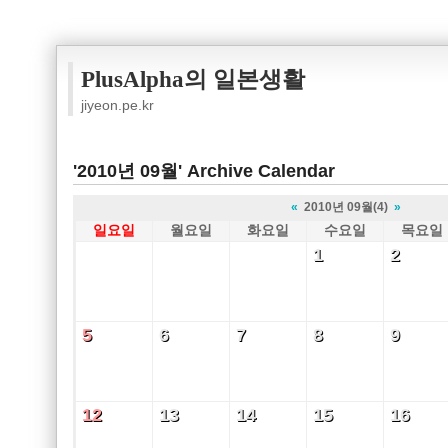
PlusAlpha의 일본생활
jiyeon.pe.kr
'2010년 09월' Archive Calendar
«
2010년 09월(4)
»
일요일
월요일
화요일
수요일
목요일
1
2
1
2
5
6
7
8
9
5
6
7
8
9
12
13
14
15
16
12
13
14
15
16