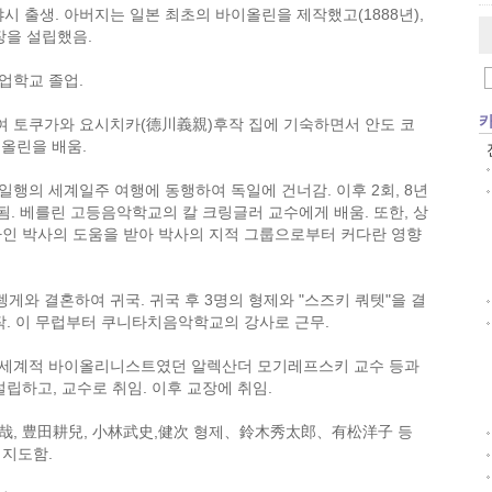
시 출생. 아버지는 일본 최초의 바이올린을 제작했고(1888년),
장을 설립했음.
업학교 졸업.
 토쿠가와 요시치카(德川義親)후작 집에 기숙하면서 안도 코
바이올린을 배움.
일행의 세계일주 여행에 동행하여 독일에 건너감. 이후 2회, 8년
됨. 베를린 고등음악학교의 칼 크링글러 교수에게 배움. 또한, 상
인 박사의 도움을 받아 박사의 지적 그룹으로부터 커다란 영향
게와 결혼하여 귀국. 귀국 후 3명의 형제와 "스즈키 쿼텟"을 결
. 이 무럽부터 쿠니타치음악학교의 강사로 근무.
 세계적 바이올리니스트였던 알렉산더 모기레프스키 교수 등과
립하고, 교수로 취임. 이후 교장에 취임.
哉, 豊田耕兒, 小林武史,健次 형제、鈴木秀太郎、有松洋子 등
 지도함.