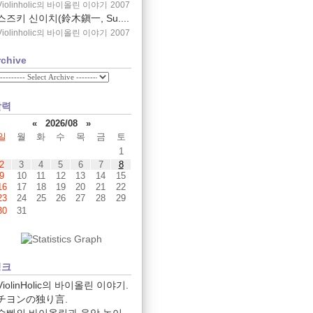
Violinholic의 바이올린 이야기
2007
스즈키 신이치(鈴木鎭一, Su....
Violinholic의 바이올린 이야기
2007
rchive
달력
«
2026/08
»
일
월
화
수
목
금
토
1
2
3
4
5
6
7
8
9
10
11
12
13
14
15
16
17
18
19
20
21
22
23
24
25
26
27
28
29
30
31
링크
ViolinHolic의 바이올린 이야기.
チヨンの独り言.