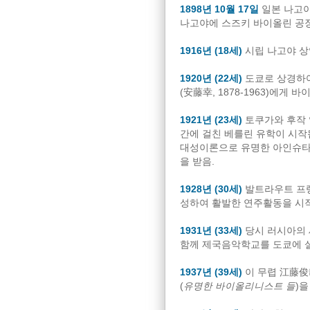
1898년 10월 17일
일본 나고야
나고야에 스즈키 바이올린 공
1916년 (18세)
시립 나고야 상
1920년 (22세)
도쿄로 상경하여
(安藤幸, 1878-1963)에게 
1921년 (23세)
토쿠가와 후작 
간에 걸친 베를린 유학이 시작
대성이론으로 유명한 아인슈타
을 받음.
1928년 (30세)
발트라우트 프렝
성하여 활발한 연주활동을 시작
1931년 (33세)
당시 러시아의
함께 제국음악학교를 도쿄에 설
1937년 (39세)
이 무렵 江藤俊
(
유명한 바이올리니스트 들
)을