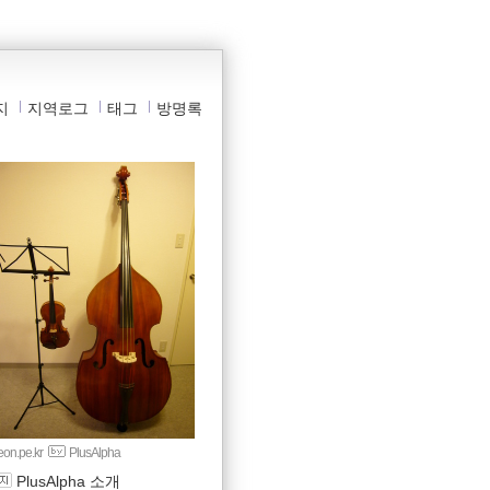
지
지역로그
태그
방명록
yeon.pe.kr
PlusAlpha
PlusAlpha 소개