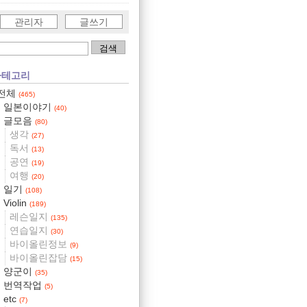
관리자
글쓰기
카테고리
전체
(465)
일본이야기
(40)
글모음
(80)
생각
(27)
독서
(13)
공연
(19)
여행
(20)
일기
(108)
Violin
(189)
레슨일지
(135)
연습일지
(30)
바이올린정보
(9)
바이올린잡담
(15)
양군이
(35)
번역작업
(5)
etc
(7)