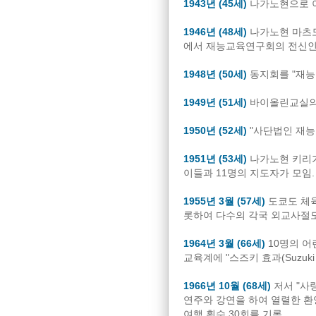
1943년 (45세)
나가노현으로 
1946년 (48세)
나가노현 마츠
에서 재능교육연구회의 전신인
1948년 (50세)
동지회를 "재능
1949년 (51세)
바이올린교실의 지
1950년 (52세)
"사단법인 재능
1951년 (53세)
나가노현 키리가
이들과 11명의 지도자가 모임.
1955년 3월 (57세)
도쿄도 체육
롯하여 다수의 각국 외교사절도 
1964년 3월 (66세)
10명의 어
교육계에 "스즈키 효과(Suzuki 
1966년 10월 (68세)
저서 "사랑
연주와 강연을 하여 열렬한 환영
여행 횟수 30회를 기록.