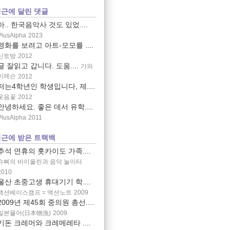
근에 달린 댓글
아.. 한국음악사 것도 있었....
PlusAlpha
2023
영화를 보려고 아트-모모를 ....
신토방
2012
글 잘읽고 갑니다. 도움....
가와
이레슨
2012
저는4학년인 학생입니다, 제....
웃음꽃
2012
안녕하세요. 좋은 데서 유학....
PlusAlpha
2011
근에 받은 트랙백
추석 연휴의 홋카이도 가족....
슈삐의 바이올린과 음악 놀이터
2010
울산 초중고생 휴대기기 학....
액션베이스캠프 = 액션노트
2009
2009년 제45회 중의원 총선....
일본물어(日本物漁)
2009
기돈 크레머와 크레메레타 ....