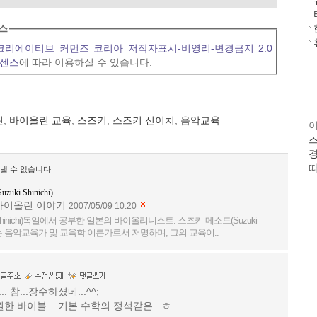
스
크리에이티브 커먼즈 코리아 저작자표시-비영리-변경금지 2.0
이센스
에 따라 이용하실 수 있습니다.
린
,
바이올린 교육
,
스즈키
,
스즈키 신이치
,
음악교육
즈
.
경
따
보낼 수 없습니다
i Shinichi)
c의 바이올린 이야기
2007/05/09 10:20
Shinichi)독일에서 공부한 일본의 바이올리니스트. 스즈키 메소드(Suzuki
로는 음악교육가 및 교육학 이론가로서 저명하며, 그의 교육이..
참...장수하셨네...^^;
한 바이블... 기본 수학의 정석같은...ㅎ