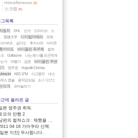
miscellaneous
(3)
스크랩
(0)
태그목록
자동차
DHL
선거
드라이브
스
디지털카메라
톨
国連大学
포레
다이부츠
실미도
후지사와
아마존
홋카이도
바이올린 독주회
컬쳐
쇼크
Guillaume
나는 왜 나를 피곤하게
바이올린 주변
하는가
여행기
검문
기기
영주권
Augustin Dumay
Veracini
KBS 1FM
사고뭉치
네스
레소 캡슐
음악감상실
おくりびと
손뜨개
코바늘뜨기
근에 올라온 글
일본 영주권 취득.
토모의 만행 2.
남편의 컬쳐쇼크 : 체했을 ....
2011 04 18 가마쿠라 산책.
[일본 지진] 무사합니다..