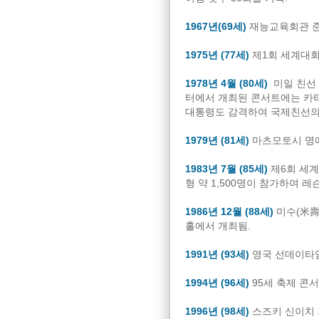
1967년(69세)
재능교육회관 준
1975년 (77세)
제1회 세계대회를
1978년 4월 (80세)
미일 친선 
터에서 개최된 콘서트에는 카
대통령도 감격하여 국제친선의
1979년 (81세)
마츠모토시 명예
1983년 7월 (85세)
제6회 세계
형 약 1,500명이 참가하여 레
1986년 12월 (88세)
미수(米壽
홀에서 개최됨.
1991년 (93세)
영국 선데이타임즈
1994년 (96세)
95세 축제 콘
1996년 (98세)
스즈키 신이치 