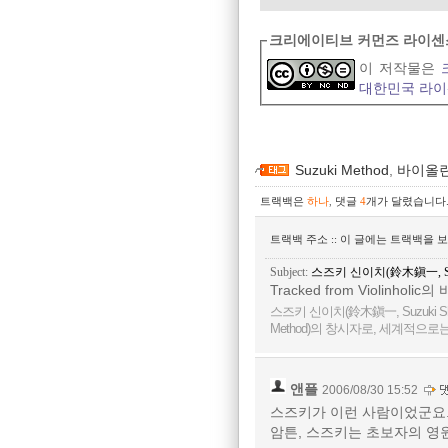
크리에이티브 커먼즈 라이센
이 저작물은
대한민국 라
Suzuki Method
,
바이올
트랙백은
하나
,
댓글
4
개가 달렸습니다
트랙백 주소 :: 이 글에는 트랙백을 
Subject:
스즈키 신이치(鈴木鎭一, Suzuk
Tracked from
Violinholi
스즈키 신이치(鈴木鎭一, Suzuki 
Method)의 창시자로, 세계적으
앤플
2006/08/30 15:52
스즈키가 이런 사람이었군요... 
암튼, 스즈키는 초보자의 영원