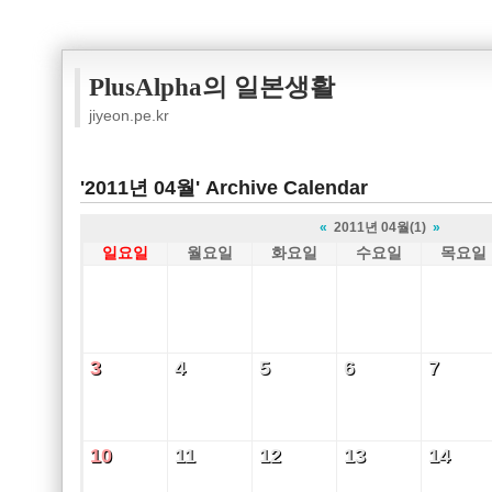
PlusAlpha의 일본생활
jiyeon.pe.kr
'2011년 04월' Archive Calendar
«
2011년 04월(1)
»
일요일
월요일
화요일
수요일
목요일
3
4
5
6
7
3
4
5
6
7
10
11
12
13
14
10
11
12
13
14