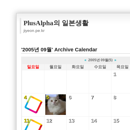
PlusAlpha의 일본생활
jiyeon.pe.kr
'2005년 09월' Archive Calendar
«
2005년 09월(5)
»
일요일
월요일
화요일
수요일
목요일
1
1
4
5
6
7
8
4
5
6
7
8
11
12
13
14
15
11
12
13
14
15