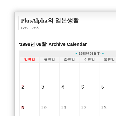
PlusAlpha의 일본생활
jiyeon.pe.kr
'1998년 08월' Archive Calendar
«
1998년 08월(1)
»
일요일
월요일
화요일
수요일
목요일
2
3
4
5
6
2
3
4
5
6
9
10
11
12
13
9
10
11
12
13