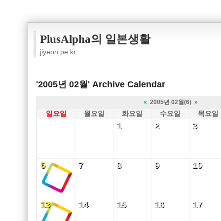
PlusAlpha의 일본생활
jiyeon.pe.kr
'2005년 02월' Archive Calendar
«
2005년 02월(6)
»
일요일
월요일
화요일
수요일
목요일
1
2
3
1
2
3
6
7
8
9
10
6
7
8
9
10
13
14
15
16
17
13
14
15
16
17