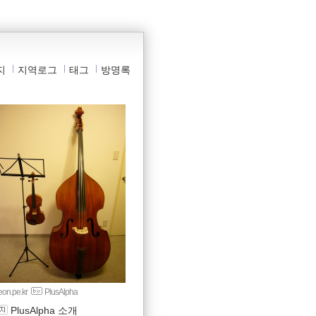
지
지역로그
태그
방명록
yeon.pe.kr
PlusAlpha
PlusAlpha 소개