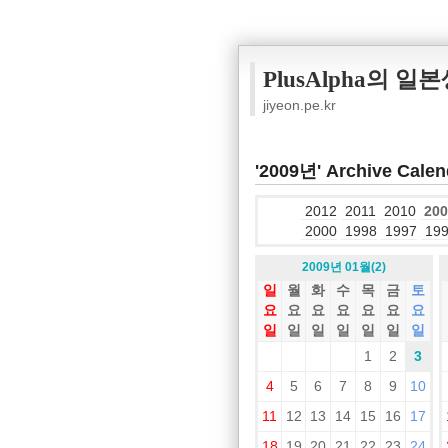
PlusAlpha의 일
jiyeon.pe.kr
'2009년' Archive Calen
2012
2011
2010
200
2000
1998
1997
19
2009년 01월(2)
일
월
화
수
목
금
토
요
요
요
요
요
요
요
일
일
일
일
일
일
일
1
2
3
4
5
6
7
8
9
10
11
12
13
14
15
16
17
18
19
20
21
22
23
24