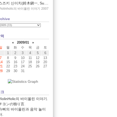
스즈키 신이치(鈴木鎭一, Su....
Violinholic의 바이올린 이야기
2007
rchive
달력
«
2009/01
»
일
월
화
수
목
금
토
1
2
3
4
5
6
7
8
9
10
11
12
13
14
15
16
17
18
19
20
21
22
23
24
25
26
27
28
29
30
31
링크
ViolinHolic의 바이올린 이야기.
チヨンの独り言.
슈삐의 바이올린과 음악 놀이
터.