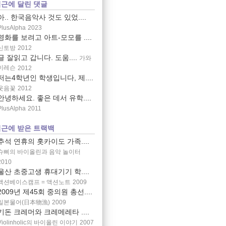
근에 달린 댓글
아.. 한국음악사 것도 있었....
PlusAlpha
2023
영화를 보려고 아트-모모를 ....
신토방
2012
글 잘읽고 갑니다. 도움....
가와
이레슨
2012
저는4학년인 학생입니다, 제....
웃음꽃
2012
안녕하세요. 좋은 데서 유학....
PlusAlpha
2011
근에 받은 트랙백
추석 연휴의 홋카이도 가족....
슈삐의 바이올린과 음악 놀이터
2010
울산 초중고생 휴대기기 학....
액션베이스캠프 = 액션노트
2009
2009년 제45회 중의원 총선....
일본물어(日本物漁)
2009
기돈 크레머와 크레메레타 ....
Violinholic의 바이올린 이야기
2007