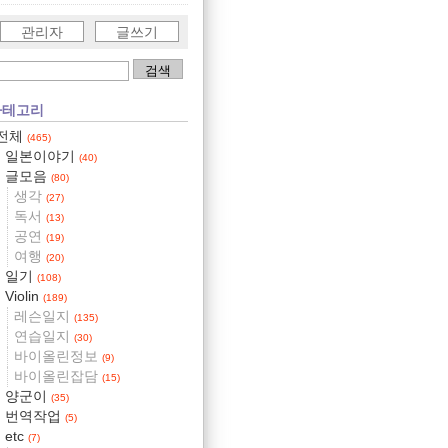
관리자
글쓰기
카테고리
전체
(465)
일본이야기
(40)
글모음
(80)
생각
(27)
독서
(13)
공연
(19)
여행
(20)
일기
(108)
Violin
(189)
레슨일지
(135)
연습일지
(30)
바이올린정보
(9)
바이올린잡담
(15)
양군이
(35)
번역작업
(5)
etc
(7)