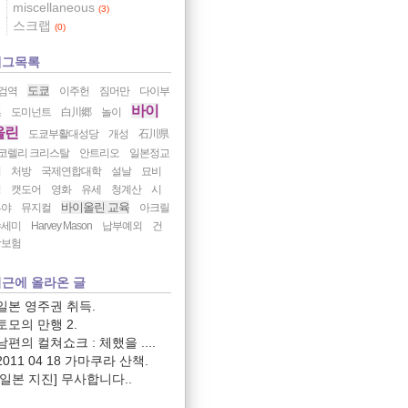
miscellaneous
(3)
스크랩
(0)
태그목록
도쿄
검역
이주헌
짐머만
다이부
바이
츠
도미넌트
白川郷
놀이
올린
도쿄부활대성당
개성
石川県
코렐리 크리스탈
안트리오
일본정교
회
처방
국제연합대학
설날
묘비
명
캣도어
영화
유세
청계산
시
바이올린 교육
부야
뮤지컬
아크릴
수세미
Harvey Mason
납부예외
건
강보험
근에 올라온 글
일본 영주권 취득.
토모의 만행 2.
남편의 컬쳐쇼크 : 체했을 ....
2011 04 18 가마쿠라 산책.
[일본 지진] 무사합니다..