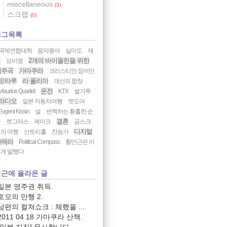
miscellaneous
(3)
스크랩
(0)
태그목록
국제연합대학
음악용어
실미도
재
2개의 바이올린을 위한
해
묘비명
협주곡
가마쿠라
크리스티안 짐머만
오타루
라 폴리아
개선의 합창
운전
Maurice Quartet
KTX
쌀가루
라디오
일본 자동차여행
캣도어
Evgeni Kissin
설
번쩍하는 황홀한 순
결혼
간
캣그라스
케이크
곰스크
디지털
의 여행
산토리홀
찬송가
카메라
Political Compass
황만근은 이
게 말했다
근에 올라온 글
일본 영주권 취득.
토모의 만행 2.
남편의 컬쳐쇼크 : 체했을 ....
2011 04 18 가마쿠라 산책.