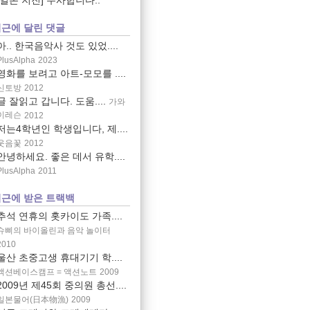
[일본 지진] 무사합니다..
근에 달린 댓글
아.. 한국음악사 것도 있었....
PlusAlpha
2023
영화를 보려고 아트-모모를 ....
신토방
2012
글 잘읽고 갑니다. 도움....
가와
이레슨
2012
저는4학년인 학생입니다, 제....
웃음꽃
2012
안녕하세요. 좋은 데서 유학....
PlusAlpha
2011
근에 받은 트랙백
추석 연휴의 홋카이도 가족....
슈삐의 바이올린과 음악 놀이터
2010
울산 초중고생 휴대기기 학....
액션베이스캠프 = 액션노트
2009
2009년 제45회 중의원 총선....
일본물어(日本物漁)
2009