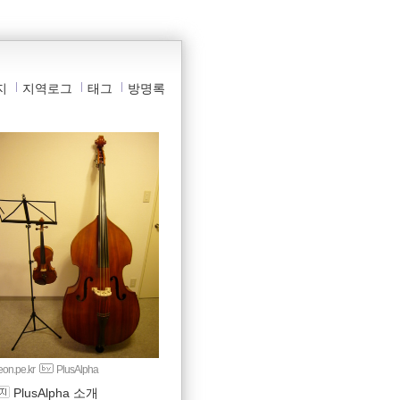
지
지역로그
태그
방명록
yeon.pe.kr
PlusAlpha
PlusAlpha 소개