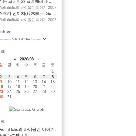
기돈 크레머와 크레메레타 ....
Violinholic의 바이올린 이야기
2007
스즈키 신이치(鈴木鎭一, Su....
Violinholic의 바이올린 이야기
2007
rchive
달력
«
2026/08
»
일
월
화
수
목
금
토
1
2
3
4
5
6
7
8
9
10
11
12
13
14
15
16
17
18
19
20
21
22
23
24
25
26
27
28
29
30
31
링크
ViolinHolic의 바이올린 이야기.
チヨンの独り言.