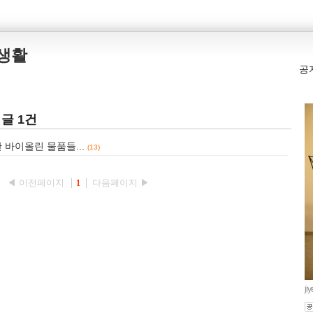
본생활
공
 글 1건
 바이올린 물품들...
(13)
◀ 이전페이지
다음페이지 ▶
1
ji