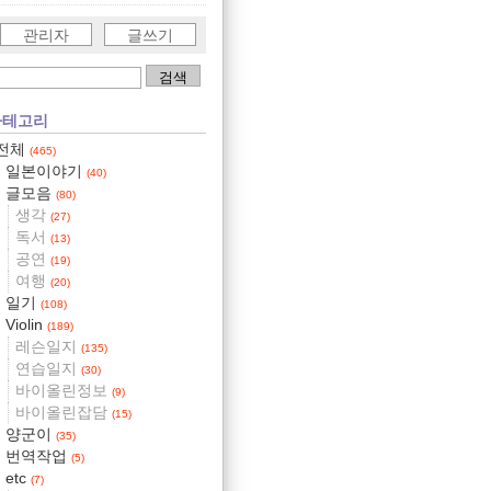
관리자
글쓰기
카테고리
전체
(465)
일본이야기
(40)
글모음
(80)
생각
(27)
독서
(13)
공연
(19)
여행
(20)
일기
(108)
Violin
(189)
레슨일지
(135)
연습일지
(30)
바이올린정보
(9)
바이올린잡담
(15)
양군이
(35)
번역작업
(5)
etc
(7)