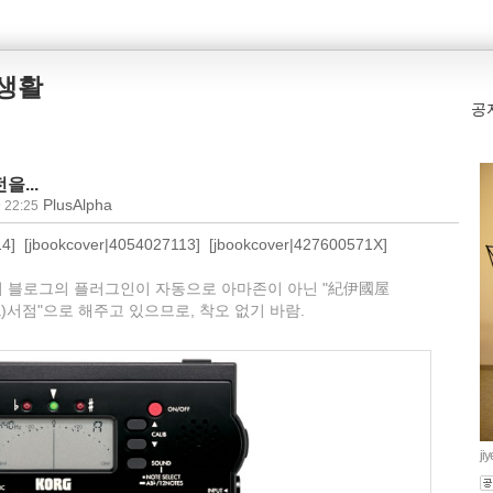
본생활
공
...
PlusAlpha
 22:25
14] [jbookcover|4054027113] [jbookcover|427600571X]
이 블로그의 플러그인이 자동으로 아마존이 아닌 "紀伊國屋
niya)서점"으로 해주고 있으므로, 착오 없기 바람.
ji