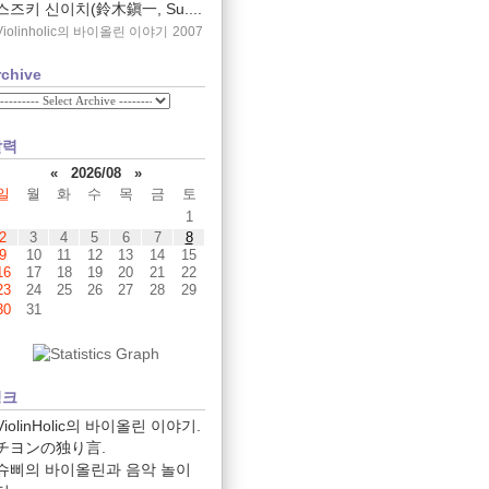
스즈키 신이치(鈴木鎭一, Su....
Violinholic의 바이올린 이야기
2007
rchive
달력
«
2026/08
»
일
월
화
수
목
금
토
1
2
3
4
5
6
7
8
9
10
11
12
13
14
15
16
17
18
19
20
21
22
23
24
25
26
27
28
29
30
31
링크
ViolinHolic의 바이올린 이야기.
チヨンの独り言.
슈삐의 바이올린과 음악 놀이