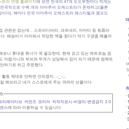
스트라 연맹 홈페이지
에 보면 전국의 47개 도도부현마다 적게는
 전국적으로 수백 개의 아마추어 오케스트라가 존재하고(물론
이다), 해마다 전국 아마추어 오케스트라 페스티벌과 캠프도
 관련은 없는데... 스트라디바리, 과르네리, 아마티 등 名器라
다. 배송비가 아까워서 적당한 책을 찾다가 악기 구경좀 해볼까
해보니 휴대용 튜너가 꼭 필요한데, 현재 갖고 있는 메트로놈 겸
도 어렵거니와 부피와 무게가 상당해서 짐이 되기 때문에 컴팩트
M
장만하기로 하고 주문했다.
 제대로 안하면 안되겠지...-_-;;;
 잘 해보라고 내가 스스로에게 주는 격려의 선물이다.
최
스
크리에이티브 커먼즈 코리아 저작자표시-비영리-변경금지 2.0
이센스
에 따라 이용하실 수 있습니다.