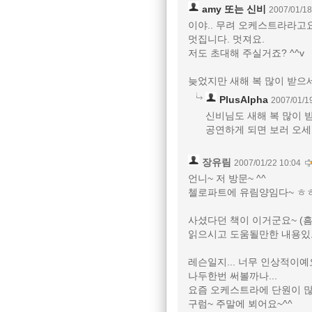
amy 또는 신비
2007/01/18
이야.. 무려 오케스트라라고요
멋집니다. 멋져요.
저도 초대해 주실거죠? ^^v
늦었지만 새해 복 많이 받으
PlusAlpha
2007/01/1
신비님도 새해 복 많이 
공연하게 되면 보러 오세
장유림
2007/01/22 10:04
언니~ 저 방문~ ^^
첼로파트에 유림양임다~ ㅎ
사셨다던 책이 이거군요~ (흠
읽으시고 도움될만한 내용있
레슨일지... 너무 인상적이예
나두한번 써볼까나...
요즘 오케스트라에 단원이 
구럼~ 주말에 뵈어요~^^