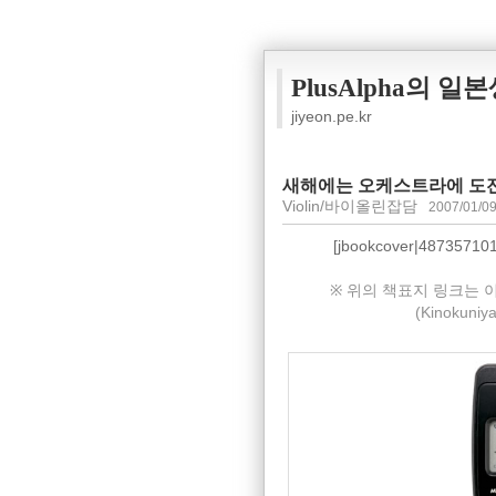
PlusAlpha의 일
jiyeon.pe.kr
새해에는 오케스트라에 도전을
Violin/바이올린잡담
2007/01/09
[jbookcover|48735710
※ 위의 책표지 링크는 
(Kinoku