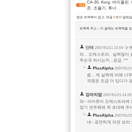
CA-30
,
Korg
,
바이올린
,
존
,
조율기
,
튜너
받은 트랙백이 없고
,
댓글
8
개가 달렸습
트랙백 주소 :: 이 글에는 트랙백을 
단테
2007/01/11 22:04
와... 오케스트라.. 실력많이
무슨곡 하시는지...궁금..^^
PlusAlpha
2007/01/1
음... 제 실력에 비해 너
곡명은 조금 더 있다가 공
강아지맘
2007/01/15 14:28
와~ 아마츄어 오케스트라에
정기 연주회에 꼭 초대해 주
PlusAlpha
2007/01/1
네~ 공연하게 되면 보러 