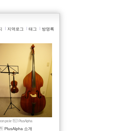
지
지역로그
태그
방명록
yeon.pe.kr
PlusAlpha
PlusAlpha 소개