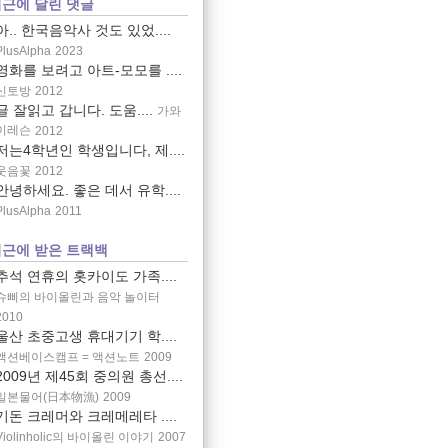
근에 달린 댓글
아.. 한국음악사 것도 있었....
PlusAlpha
2023
영화를 보려고 아트-모모를 ....
신토방
2012
글 잘읽고 갑니다. 도움....
가와
이레슨
2012
저는4학년인 학생입니다, 제....
웃음꽃
2012
안녕하세요. 좋은 데서 유학....
PlusAlpha
2011
근에 받은 트랙백
추석 연휴의 홋카이도 가족....
슈삐의 바이올린과 음악 놀이터
2010
울산 초중고생 휴대기기 학....
액션베이스캠프 = 액션노트
2009
2009년 제45회 중의원 총선....
일본물어(日本物漁)
2009
기돈 크레머와 크레메레타 ....
Violinholic의 바이올린 이야기
2007