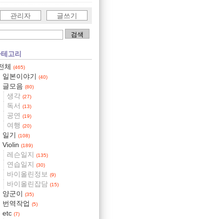
관리자
글쓰기
카테고리
전체
(465)
일본이야기
(40)
글모음
(80)
생각
(27)
독서
(13)
공연
(19)
여행
(20)
일기
(108)
Violin
(189)
레슨일지
(135)
연습일지
(30)
바이올린정보
(9)
바이올린잡담
(15)
양군이
(35)
번역작업
(5)
etc
(7)