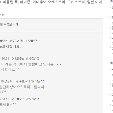
최
바이올린 책
,
아마존
,
아마추어 오케스트라
,
오케스트라
,
일본 아마
니다.
보낼 수 없습니다
 늘으시겠네요..
4 16:18
최
무 어려운 곡이어서 쩔쩔매고 있다는...-_-;
개할게요...^^
 입단하셨어요? 축하드립니다.
세요!
5 23:53
오세요~ ^^