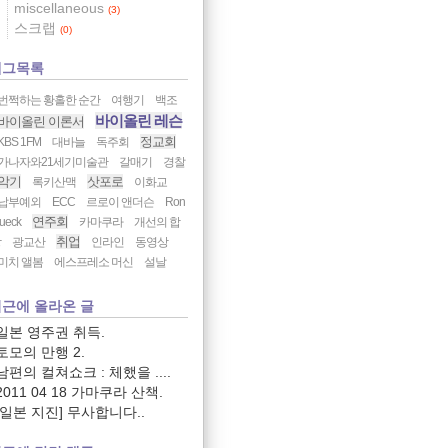
miscellaneous
(3)
스크랩
(0)
태그목록
번쩍하는 황홀한 순간
여행기
백조
바이올린 레슨
바이올린 이론서
정교회
KBS 1FM
대바늘
독주회
가나자와21세기미술관
갈매기
경찰
악기
삿포로
록키산맥
이화교
납부예외
ECC
르로이 앤더슨
Ron
연주회
ueck
카마쿠라
개선의 합
취업
창
광교산
인라인
동영상
미치 앨봄
에스프레소 머신
설날
근에 올라온 글
일본 영주권 취득.
토모의 만행 2.
남편의 컬쳐쇼크 : 체했을 ....
2011 04 18 가마쿠라 산책.
[일본 지진] 무사합니다..