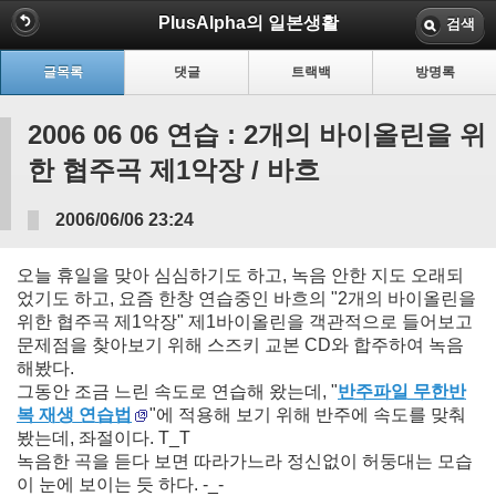
PlusAlpha의 일본생활
검색
글목록
댓글
트랙백
방명록
2006 06 06 연습 : 2개의 바이올린을 위
한 협주곡 제1악장 / 바흐
2006/06/06 23:24
오늘 휴일을 맞아 심심하기도 하고, 녹음 안한 지도 오래되
었기도 하고, 요즘 한창 연습중인 바흐의 "2개의 바이올린을
위한 협주곡 제1악장" 제1바이올린을 객관적으로 들어보고
문제점을 찾아보기 위해 스즈키 교본 CD와 합주하여 녹음
해봤다.
그동안 조금 느린 속도로 연습해 왔는데, "
반주파일 무한반
복 재생 연습법
"에 적용해 보기 위해 반주에 속도를 맞춰
봤는데, 좌절이다. T_T
녹음한 곡을 듣다 보면 따라가느라 정신없이 허둥대는 모습
이 눈에 보이는 듯 하다. -_-