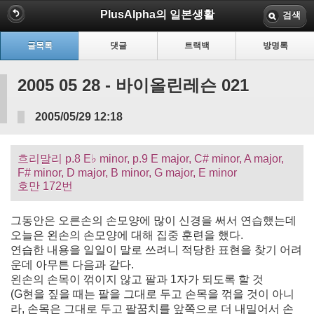
PlusAlpha의 일본생활
검색
글목록
댓글
트랙백
방명록
2005 05 28 - 바이올린레슨 021
2005/05/29 12:18
흐리말리 p.8 E♭ minor, p.9 E major, C# minor, A major,
F# minor, D major, B minor, G major, E minor
호만 172번
그동안은 오른손의 손모양에 많이 신경을 써서 연습했는데
오늘은 왼손의 손모양에 대해 집중 훈련을 했다.
연습한 내용을 일일이 말로 쓰려니 적당한 표현을 찾기 어려
운데 아무튼 다음과 같다.
왼손의 손목이 꺾이지 않고 팔과 1자가 되도록 할 것
(G현을 짚을 때는 팔을 그대로 두고 손목을 꺾을 것이 아니
라, 손목은 그대로 두고 팔꿈치를 앞쪽으로 더 내밀어서 손