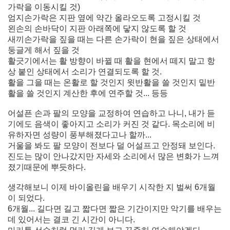
가락을 이동시킬 것)
엄지손가락은 지판 옆에 약간 올라오도록 고정시킬 것
왼손의 손바닥이 지판 아래쪽에 닿지 않도록 할 것
새끼손가락을 짚을 때는 다른 손가락이 현을 짚은 상태에서
둥글게 해서 짚을 것
활긋기에서는 활 방향이 바뀔 때 활을 현에서 떼지 말고 항
상 붙인 상태에서 소리가 연결되도록 할 것.
활을 그을 때는 온활로 할 것인지 윗반활을 쓸 것인지 밑반
활을 쓸 것인지 계산한 후에 연주할 것... 등등
어설픈 손과 팔의 모양을 교정하여 연습하고 나니, 내가 듣
기에도 음색이 좋아지고 소리가 커진 것 같다. 목소리에 비
유하자면 성량이 풍부해졌다고나 할까...
거울을 봐도 팔 모양이 전보다 덜 어설프고 안정돼 보인다.
진도는 많이 안나갔지만 자세와 소리에서 많은 변화가 느껴
졌기때문에 뿌듯하다.
생각해보니 이제 바이올린을 배우기 시작한 지 벌써 6개월
이 되었다.
6개월... 길다면 길고 짧다면 짧은 기간이지만 악기를 배우는
데 있어서는 결코 긴 시간이 아니다.