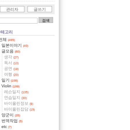
관리자
글쓰기
카테고리
전체
(465)
일본이야기
(40)
글모음
(80)
생각
(27)
독서
(13)
공연
(19)
여행
(20)
일기
(108)
Violin
(189)
레슨일지
(135)
연습일지
(30)
바이올린정보
(9)
바이올린잡담
(15)
양군이
(35)
번역작업
(5)
etc
(7)