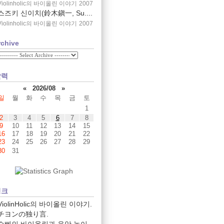
Violinholic의 바이올린 이야기
2007
스즈키 신이치(鈴木鎭一, Su....
Violinholic의 바이올린 이야기
2007
rchive
달력
«
2026/08
»
일
월
화
수
목
금
토
1
2
3
4
5
6
7
8
9
10
11
12
13
14
15
16
17
18
19
20
21
22
23
24
25
26
27
28
29
30
31
링크
ViolinHolic의 바이올린 이야기.
チヨンの独り言.