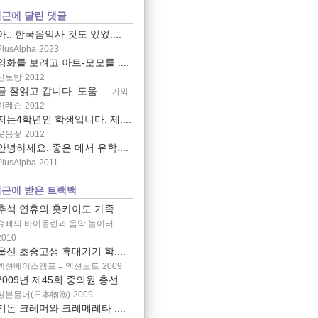
근에 달린 댓글
아.. 한국음악사 것도 있었....
PlusAlpha
2023
영화를 보려고 아트-모모를 ....
신토방
2012
글 잘읽고 갑니다. 도움....
가와
이레슨
2012
저는4학년인 학생입니다, 제....
웃음꽃
2012
안녕하세요. 좋은 데서 유학....
PlusAlpha
2011
근에 받은 트랙백
추석 연휴의 홋카이도 가족....
슈삐의 바이올린과 음악 놀이터
2010
울산 초중고생 휴대기기 학....
액션베이스캠프 = 액션노트
2009
2009년 제45회 중의원 총선....
일본물어(日本物漁)
2009
기돈 크레머와 크레메레타 ....