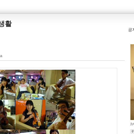
본생활
공
ha
ji