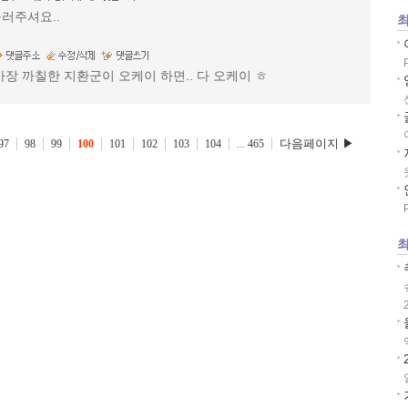
러주셔요..
최
. 가장 까칠한 지환군이 오케이 하면.. 다 오케이 ㅎ
다음페이지 ▶
97
98
99
100
101
102
103
104
...
465
최