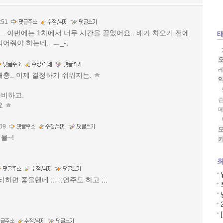
:51
. 이번에는 1차에서 너무 시간을 끌었어요.. 배가 차오기 전에
어줘야 하는데.. ㅡ_-;
레
충.. 이제 결정하기 쉬워지는. ㅎ
준비하고.
요 ㅎ
09
을~!
최
면 좋을텐데 ;;..;;연주도 하고 ;;;