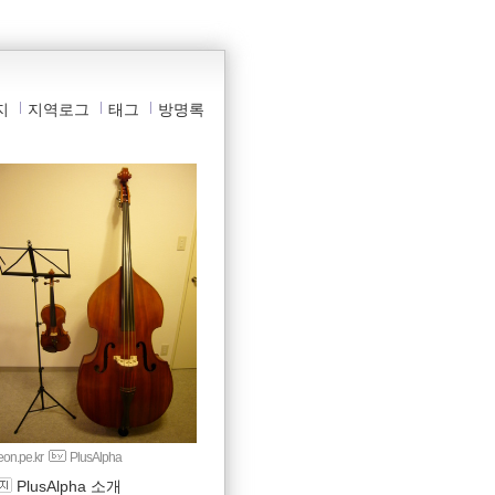
지
지역로그
태그
방명록
yeon.pe.kr
PlusAlpha
PlusAlpha 소개