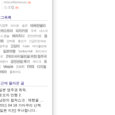
miscellaneous
(3)
스크랩
(0)
태그목록
테헤란밸리
六花亭
라이온
金沢
오케스트라
피치카토
두부
네스프
베라치니
음
소 캡슐
운전면허증
악회
강박증
총선거
긴급지진속보
고양이
영주권
Casio
바이올린레
일본여행
슨
Suntory Hall
유리 바시
2개의 바이올린을 위한 협주곡
메트
공연관람 후기
토
박완서
케이크
모
Veracini
FX01
디지털
五稜郭
카메라
콜로라도
근에 올라온 글
일본 영주권 취득.
토모의 만행 2.
남편의 컬쳐쇼크 : 체했을 ....
2011 04 18 가마쿠라 산책.
[일본 지진] 무사합니다..