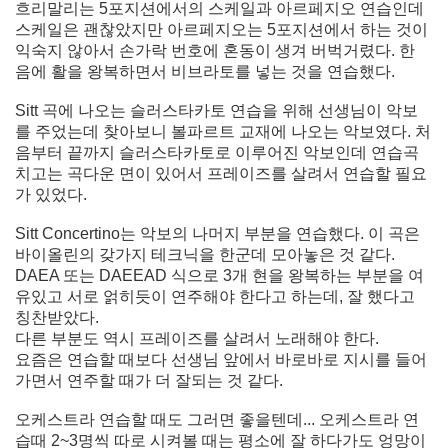
흐리말리는 5포지션에서의 스케일과 아르페지오 연습인데
스케일은 괜찮았지만 아르페지오는 5포지션에서 하는 것이
익숙지 않아서 손가락 번호에 혼동이 생겨 버벅거렸다. 한
음에 활을 왕복하면서 비브라토를 넣는 것을 연습했다.
Sitt 곡에 나오는 슬러스타카토 연습을 위해 선생님이 악보
를 주었는데 찾아보니 볼파르트 교재에 나오는 악보였다. 처
음부터 끝까지 슬러스타카토로 이루어진 악보인데 연습곡
치고는 곡다운 면이 있어서 프레이즈를 살려서 연습할 필요
가 있었다.
Sitt Concertino는 악보의 나머지 부분을 연습했다. 이 곡은
바이올린의 갖가지 테크닉을 한군데 모아놓은 것 같다.
DAEA 또는 DAEEAD 식으로 3개 현을 왕복하는 부분을 여
유있고 서로 얽히듯이 연주해야 한다고 하는데, 잘 했다고
칭찬받았다.
다른 부분도 역시 프레이즈를 살려서 노래해야 한다.
요즘은 연습할 때보다 선생님 앞에서 바로바로 지시를 들어
가면서 연주할 때가 더 잘되는 것 같다.
오케스트라 연습할 때도 그러면 좋을텐데... 오케스트라 연
습때 2~3명씩 따로 시켜볼 때는 평소에 잘 하다가도 엉망이