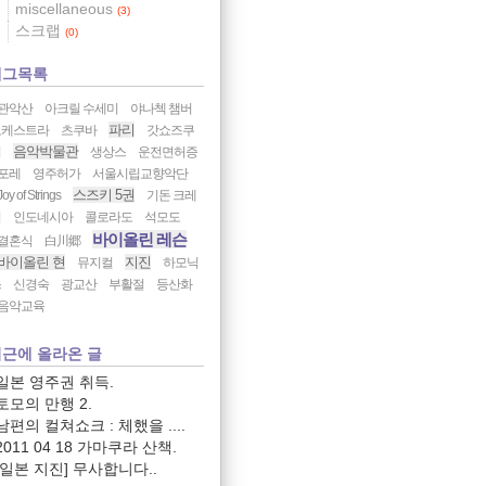
miscellaneous
(3)
스크랩
(0)
태그목록
관악산
아크릴 수세미
야나첵 챔버
파리
오케스트라
츠쿠바
갓쇼즈쿠
음악박물관
리
생상스
운전면허증
포레
영주허가
서울시립교향악단
스즈키 5권
Joy of Strings
기돈 크레
머
인도네시아
콜로라도
석모도
바이올린 레슨
결혼식
白川郷
바이올린 현
지진
뮤지컬
하모닉
스
신경숙
광교산
부활절
등산화
음악교육
근에 올라온 글
일본 영주권 취득.
토모의 만행 2.
남편의 컬쳐쇼크 : 체했을 ....
2011 04 18 가마쿠라 산책.
[일본 지진] 무사합니다..