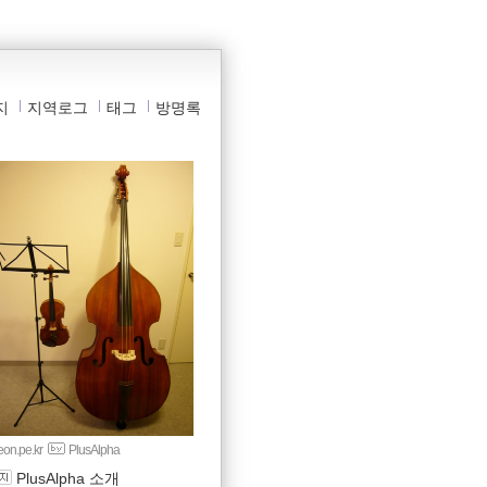
지
지역로그
태그
방명록
yeon.pe.kr
PlusAlpha
PlusAlpha 소개