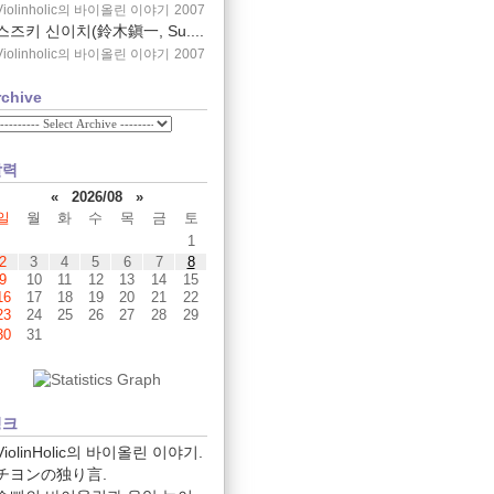
Violinholic의 바이올린 이야기
2007
스즈키 신이치(鈴木鎭一, Su....
Violinholic의 바이올린 이야기
2007
rchive
달력
«
2026/08
»
일
월
화
수
목
금
토
1
2
3
4
5
6
7
8
9
10
11
12
13
14
15
16
17
18
19
20
21
22
23
24
25
26
27
28
29
30
31
링크
ViolinHolic의 바이올린 이야기.
チヨンの独り言.