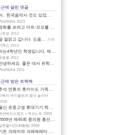
근에 달린 댓글
아.. 한국음악사 것도 있었....
PlusAlpha
2023
영화를 보려고 아트-모모를 ....
신토방
2012
글 잘읽고 갑니다. 도움....
가와
이레슨
2012
저는4학년인 학생입니다, 제....
웃음꽃
2012
안녕하세요. 좋은 데서 유학....
PlusAlpha
2011
근에 받은 트랙백
추석 연휴의 홋카이도 가족....
슈삐의 바이올린과 음악 놀이터
2010
울산 초중고생 휴대기기 학....
액션베이스캠프 = 액션노트
2009
2009년 제45회 중의원 총선....
일본물어(日本物漁)
2009
기돈 크레머와 크레메레타 ....