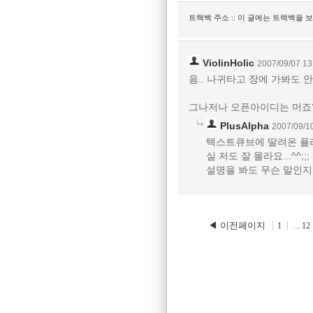
트랙백 주소 :: 이 글에는 트랙백을 
ViolinHolic
2007/09/07 13
음.. 나귀타고 장에 가봐도 
그나저나 오픈아이디는 머죠? 
PlusAlpha
2007/09/1
텍스트큐브에 딸려온 플
실 저도 잘 몰라요...^^;;;
설명을 봐도 무슨 말인지...
◀ 이전페이지
1
...
12