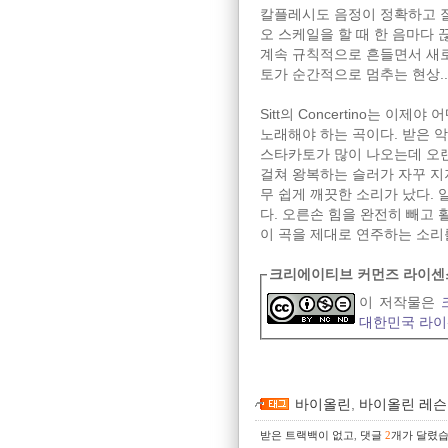
칼플레시도 음정이 정확하고 
오 스케일을 할 때 한 음마다
계속 규칙적으로 흔들면서 새로
토가 순간적으로 멈추는 현상..
Sitt의 Concertino는 
노래해야 하는 곡이다. 받은 악
스타카토가 많이 나오는데 오랜
걸쳐 왕복하는 슬러가 자꾸 지
무 쉽게 깨끗한 소리가 났다.
다. 오른손 힘을 완전히 빼고
이 곡을 제대로 연주하는 소리를
크리에이티브 커먼즈 라이센
이 저작물은
대한민국 라
바이올린
,
바이올린 레슨
받은 트랙백이 없고
,
댓글
2
개가 달렸습