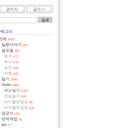
관리자
글쓰기
카테고리
전체
(465)
일본이야기
(40)
글모음
(80)
생각
(27)
독서
(13)
공연
(19)
여행
(20)
일기
(108)
Violin
(189)
레슨일지
(135)
연습일지
(30)
바이올린정보
(9)
바이올린잡담
(15)
양군이
(35)
번역작업
(5)
etc
(7)