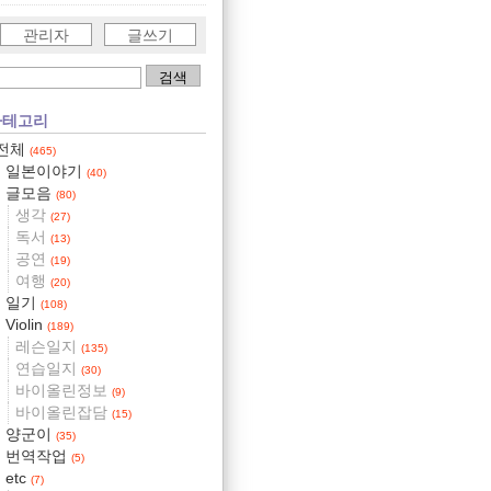
관리자
글쓰기
카테고리
전체
(465)
일본이야기
(40)
글모음
(80)
생각
(27)
독서
(13)
공연
(19)
여행
(20)
일기
(108)
Violin
(189)
레슨일지
(135)
연습일지
(30)
바이올린정보
(9)
바이올린잡담
(15)
양군이
(35)
번역작업
(5)
etc
(7)