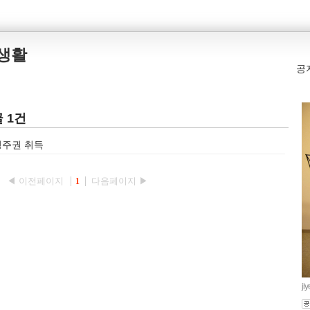
본생활
공
 1건
영주권 취득
◀ 이전페이지
다음페이지 ▶
1
ji