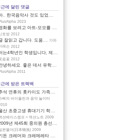
근에 달린 댓글
아.. 한국음악사 것도 있었....
PlusAlpha
2023
영화를 보려고 아트-모모를 ....
신토방
2012
글 잘읽고 갑니다. 도움....
가와
이레슨
2012
저는4학년인 학생입니다, 제....
웃음꽃
2012
안녕하세요. 좋은 데서 유학....
PlusAlpha
2011
근에 받은 트랙백
추석 연휴의 홋카이도 가족....
슈삐의 바이올린과 음악 놀이터
2010
울산 초중고생 휴대기기 학....
액션베이스캠프 = 액션노트
2009
2009년 제45회 중의원 총선....
일본물어(日本物漁)
2009
기돈 크레머와 크레메레타 ....