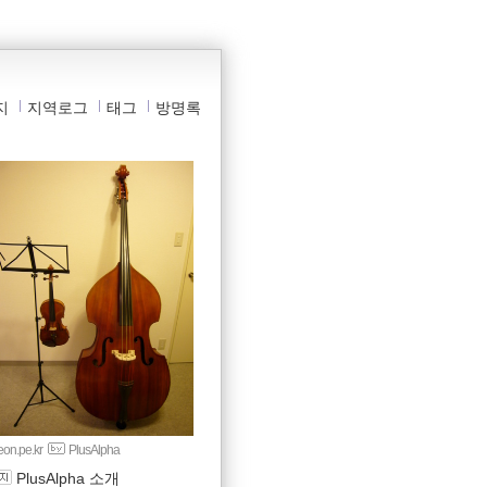
지
지역로그
태그
방명록
yeon.pe.kr
PlusAlpha
PlusAlpha 소개