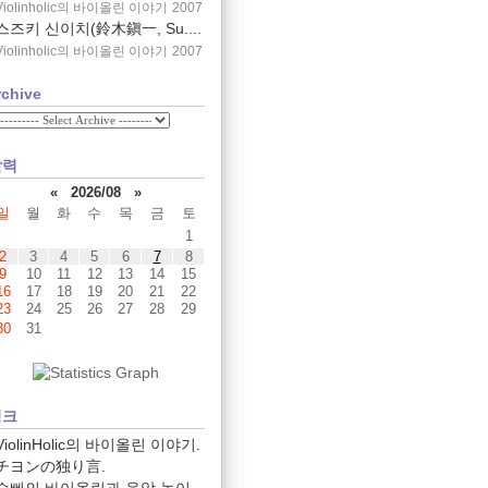
Violinholic의 바이올린 이야기
2007
스즈키 신이치(鈴木鎭一, Su....
Violinholic의 바이올린 이야기
2007
rchive
달력
«
2026/08
»
일
월
화
수
목
금
토
1
2
3
4
5
6
7
8
9
10
11
12
13
14
15
16
17
18
19
20
21
22
23
24
25
26
27
28
29
30
31
링크
ViolinHolic의 바이올린 이야기.
チヨンの独り言.