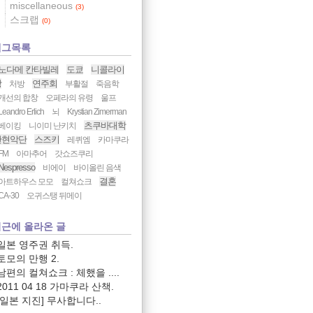
miscellaneous
(3)
스크랩
(0)
태그목록
노다메 칸타빌레
도쿄
니콜라이
당
연주회
처방
부활절
죽음학
개선의 합창
오페라의 유령
울프
Leandro Erlich
뇌
Krystian Zimerman
츠쿠바대학
베이킹
니이미 난키치
관현악단
스즈키
레퀴엠
카마쿠라
FM
아마추어
갓쇼즈쿠리
Nespresso
비에이
바이올린 음색
결혼
아트하우스 모모
컬쳐쇼크
CA-30
오귀스탱 뒤메이
근에 올라온 글
일본 영주권 취득.
토모의 만행 2.
남편의 컬쳐쇼크 : 체했을 ....
2011 04 18 가마쿠라 산책.
[일본 지진] 무사합니다..