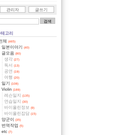
관리자
글쓰기
카테고리
전체
(465)
일본이야기
(40)
글모음
(80)
생각
(27)
독서
(13)
공연
(19)
여행
(20)
일기
(108)
Violin
(189)
레슨일지
(135)
연습일지
(30)
바이올린정보
(9)
바이올린잡담
(15)
양군이
(35)
번역작업
(5)
etc
(7)