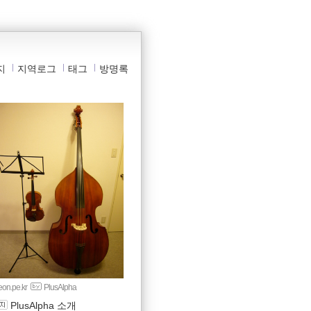
지
지역로그
태그
방명록
yeon.pe.kr
PlusAlpha
PlusAlpha 소개