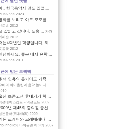
근에 달린 댓글
아.. 한국음악사 것도 있었....
PlusAlpha
2023
영화를 보려고 아트-모모를 ....
신토방
2012
글 잘읽고 갑니다. 도움....
가와
이레슨
2012
저는4학년인 학생입니다, 제....
웃음꽃
2012
안녕하세요. 좋은 데서 유학....
PlusAlpha
2011
근에 받은 트랙백
추석 연휴의 홋카이도 가족....
슈삐의 바이올린과 음악 놀이터
2010
울산 초중고생 휴대기기 학....
액션베이스캠프 = 액션노트
2009
2009년 제45회 중의원 총선....
일본물어(日本物漁)
2009
기돈 크레머와 크레메레타 ....
Violinholic의 바이올린 이야기
2007