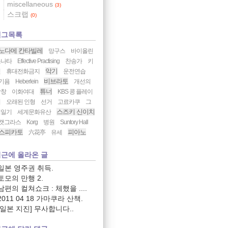
miscellaneous
(3)
스크랩
(0)
태그목록
노다메 칸타빌레
망구스
바이올린
소나타
Effective Practising
찬송가
키
악기
신
휴대전화금지
운전연습
비브라토
기욤
Heberlein
개선의
튜너
합창
이화여대
KBS 콩 플레이
어
오래된 인형
선거
고료카쿠
그
스즈키 신이치
림일기
세계문화유산
캣그라스
Korg
병원
Suntory Hall
스피카토
피아노
六花亭
유세
근에 올라온 글
일본 영주권 취득.
토모의 만행 2.
남편의 컬쳐쇼크 : 체했을 ....
2011 04 18 가마쿠라 산책.
[일본 지진] 무사합니다..