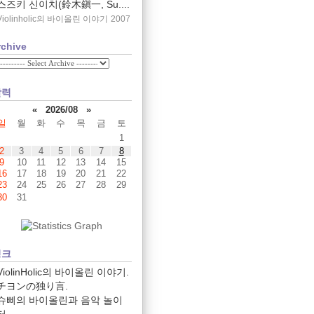
스즈키 신이치(鈴木鎭一, Su....
Violinholic의 바이올린 이야기
2007
rchive
달력
«
2026/08
»
일
월
화
수
목
금
토
1
2
3
4
5
6
7
8
9
10
11
12
13
14
15
16
17
18
19
20
21
22
23
24
25
26
27
28
29
30
31
링크
ViolinHolic의 바이올린 이야기.
チヨンの独り言.
슈삐의 바이올린과 음악 놀이