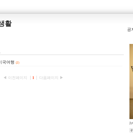
본생활
공
건
 미국여행
(2)
◀ 이전페이지
다음페이지 ▶
1
ji