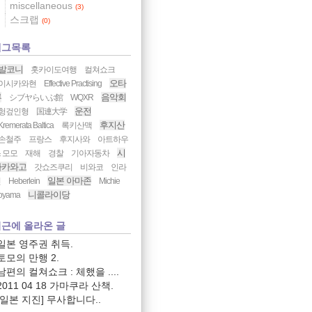
miscellaneous
(3)
스크랩
(0)
태그목록
발코니
홋카이도여행
컬쳐쇼크
오타
이시카와현
Effective Practising
루
음악회
シブヤらいぶ館
WQXR
운전
헝겊인형
国連大学
후지산
Kremerata Baltica
록키산맥
손철주
프랑스
후지사와
아트하우
시
 모모
재해
경찰
기아자동차
라카와고
갓쇼즈쿠리
비와코
인라
일본 아마존
인
Heberlein
Michie
니콜라이당
oyama
근에 올라온 글
일본 영주권 취득.
토모의 만행 2.
남편의 컬쳐쇼크 : 체했을 ....
2011 04 18 가마쿠라 산책.
[일본 지진] 무사합니다..