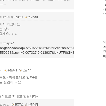
 ㅡㅜ
30 22:53
에서 가깝네요.
 정도..
할게요. ㅎㅎ
com/maps?
즈
hl=ko&geocode=&q=%E7%A5%9E%E5%A5%88%E5%B7%9D%E7%9
경
9.550228&sspn=0.007327,0.013937&ie=UTF8&ll=35.320728,139.5501
따
군요~ 축하드려요 알파님!
 실감이 나요...
성공적으로 지내고 있답니다~
12 00:07