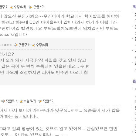
최
이 많으신 분인가봐요~~우리아이가 학교에서 학예발표를 해야하
 하려고 하는데 CD엔 바이올린이 같이나와서 하기가 어렵더라
우연히 여길 발견했네요 부탁드릴께요초면에 염치없지만 부탁드
o.co.kr입니다
01 00:06
건가요?
지 오래 돼서 지금 당장 파일을 갖고 있지 않고
면 같은 곡이 두 번씩 수록되어 있을텐데요... 두 번
쪽만 나오게 조정하시면 피아노 반주만 나오니 참
최
서 다시 보니까 가마쿠라가 맞군요..ㅎㅎ... 요즘들어 제가 칼을
 하는 동네입니다..
고 칼의 명공이 있는 것으로 알고 있어요... 관심있으면 한번
... 아 관심 없으시려나.. ㅡ_-;;;