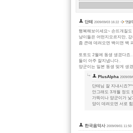
단테
2009/09/03 16:22
행복해보이세요~ 손뜨개질도 
냥이들은 어떤지모르지만, 강
좀 큰애 데려오면 백이면 백
토토도 2월에 동생 생겼다죠.
둘이 아주 잘지냅니다..
양군이는 일본 동생 맞게 생겼
PlusAlpha
2009/09/
단테님 잘 지내시죠?^
안그래도 3개월 정도 
가뜩이나 양군이가 낯
양이 데려오면 서로 힘
한국음악사
2009/09/01 11:50