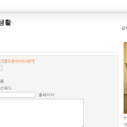
본생활
공
그인
][
오픈아이디란?
]
이름
패스워드
: 홈페이지
ji