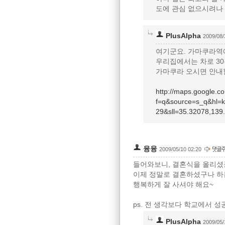
도에 관심 없으시려나
PlusAlpha
2009/08/
여기군요. 가마쿠라역
우리집에서는 차로 30분
가마쿠라 오시면 안내
http://maps.google.
f=q&source=s_q&
29&sll=35.32078,13
융융
2009/05/10 02:20
들어와보니, 결혼식을 올리셨
이제 정말로 결혼하셨구나 하는
행복하게 잘 사셔야 해요~
ps. 전 생각보다 학교에서 
PlusAlpha
2009/05/