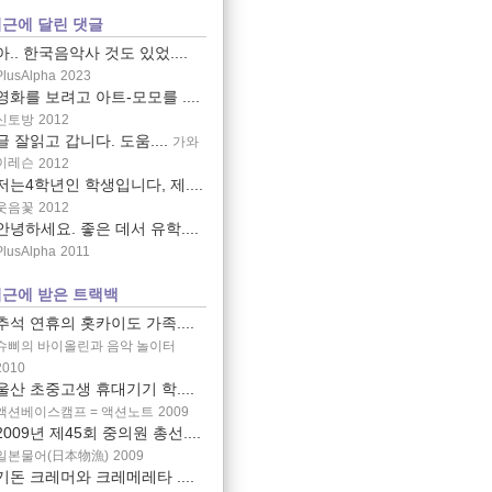
근에 달린 댓글
아.. 한국음악사 것도 있었....
PlusAlpha
2023
영화를 보려고 아트-모모를 ....
신토방
2012
글 잘읽고 갑니다. 도움....
가와
이레슨
2012
저는4학년인 학생입니다, 제....
웃음꽃
2012
안녕하세요. 좋은 데서 유학....
PlusAlpha
2011
근에 받은 트랙백
추석 연휴의 홋카이도 가족....
슈삐의 바이올린과 음악 놀이터
2010
울산 초중고생 휴대기기 학....
액션베이스캠프 = 액션노트
2009
2009년 제45회 중의원 총선....
일본물어(日本物漁)
2009
기돈 크레머와 크레메레타 ....