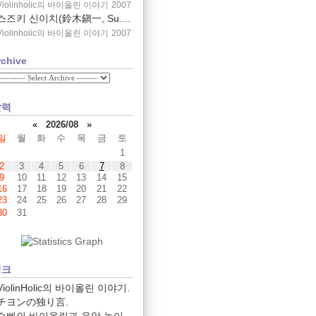
Violinholic의 바이올린 이야기
2007
스즈키 신이치(鈴木鎭一, Su....
Violinholic의 바이올린 이야기
2007
rchive
달력
«
2026/08
»
일
월
화
수
목
금
토
1
2
3
4
5
6
7
8
9
10
11
12
13
14
15
16
17
18
19
20
21
22
23
24
25
26
27
28
29
30
31
링크
ViolinHolic의 바이올린 이야기.
チヨンの独り言.