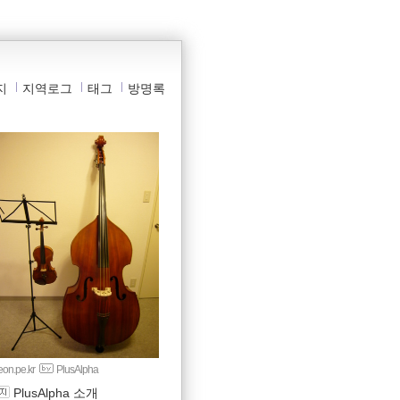
지
지역로그
태그
방명록
yeon.pe.kr
PlusAlpha
PlusAlpha 소개