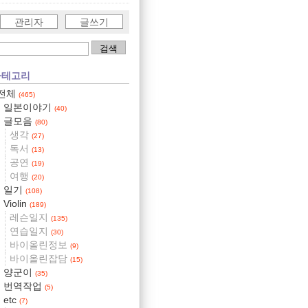
관리자
글쓰기
카테고리
전체
(465)
일본이야기
(40)
글모음
(80)
생각
(27)
독서
(13)
공연
(19)
여행
(20)
일기
(108)
Violin
(189)
레슨일지
(135)
연습일지
(30)
바이올린정보
(9)
바이올린잡담
(15)
양군이
(35)
번역작업
(5)
etc
(7)