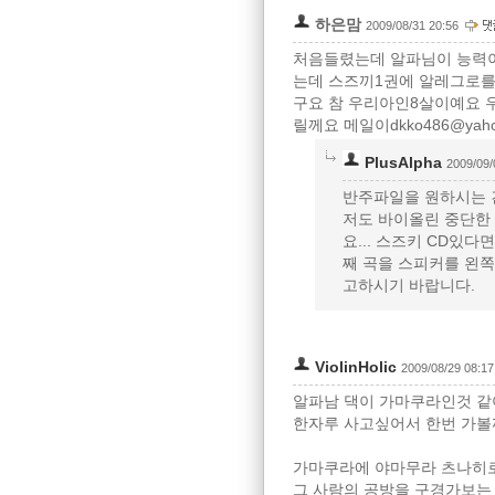
하은맘
2009/08/31 20:56
처음들렸는데 알파님이 능력
는데 스즈끼1권에 알레그로를
구요 참 우리아인8살이예요 
릴께요 메일이dkko486@yaho
PlusAlpha
2009/09/
반주파일을 원하시는 
저도 바이올린 중단한 
요... 스즈키 CD있다
째 곡을 스피커를 왼
고하시기 바랍니다.
ViolinHolic
2009/08/29 08:17
알파남 댁이 가마쿠라인것 같아
한자루 사고싶어서 한번 가볼까
가마쿠라에 야마무라 츠나히로라
그 사람의 공방을 구경가보는 것도.