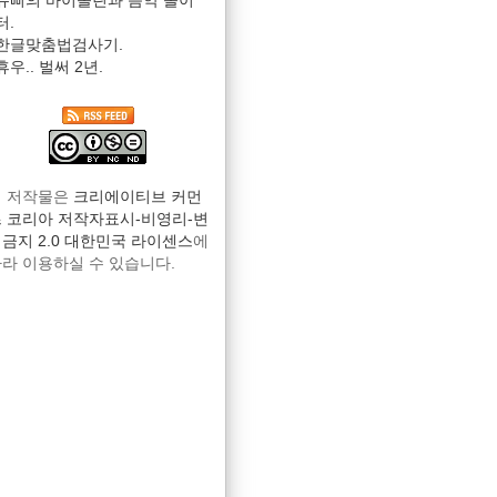
슈삐의 바이올린과 음악 놀이
터.
한글맞춤법검사기.
휴우.. 벌써 2년.
이 저작물은
크리에이티브 커먼
 코리아 저작자표시-비영리-변
C%8C%E9%8E%8C%E5%80%89%E5%B8%82%E5%BE%A1%E6%88%90%
금지 2.0 대한민국 라이센스
에
74&spn=0.007327,0.013937&z=17&iwloc=A
라 이용하실 수 있습니다.